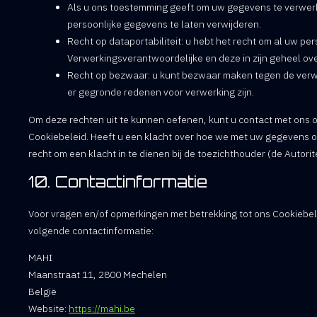
Als u ons toestemming geeft om uw gegevens te verwerke
persoonlijke gegevens te laten verwijderen.
Recht op dataportabiliteit: u hebt het recht om al uw pe
Verwerkingsverantwoordelijke en deze in zijn geheel ov
Recht op bezwaar: u kunt bezwaar maken tegen de verwe
er gegronde redenen voor verwerking zijn.
Om deze rechten uit te kunnen oefenen, kunt u contact met ons o
Cookiebeleid. Heeft u een klacht over hoe we met uw gegevens om
recht om een klacht in te dienen bij de toezichthouder (de Autor
10. Contactinformatie
Voor vragen en/of opmerkingen met betrekking tot ons Cookiebel
volgende contactinformatie:
MAHI
Maanstraat 11, 2800 Mechelen
België
Website:
https://mahi.be